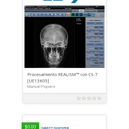
Procesamiento REALISM™ con CS-7
[UE13K05]
Manuel Piquero
$
0.00