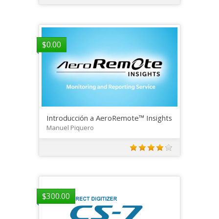
$
0.00
Introducción a AeroRemote™ Insights
Manuel Piquero
$
300.00