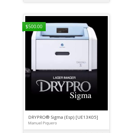
$
500.00
DRYPRO® Sigma (Esp) [UE13K05]
Manuel Piquero