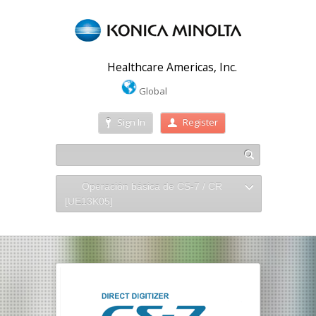
Healthcare Americas, Inc.
Global
Sign In
Register
Operación básica de CS-7 / CR
[UE13K05]